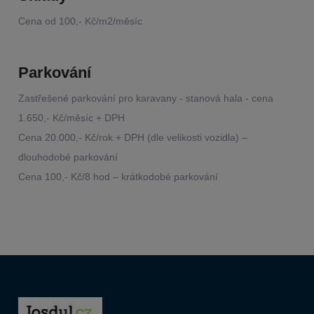
Cena od 100,- Kč/m2/měsíc
Parkování
Zastřešené parkování pro karavany - stanová hala - cena
1.650,- Kč/měsíc + DPH
Cena 20.000,- Kč/rok + DPH (dle velikosti vozidla) –
dlouhodobé parkování
Cena 100,- Kč/8 hod – krátkodobé parkování