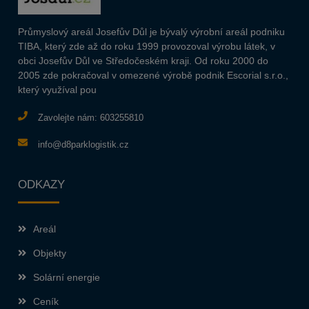
Průmyslový areál Josefův Důl je bývalý výrobní areál podniku
TIBA, který zde až do roku 1999 provozoval výrobu látek, v
obci Josefův Důl ve Středočeském kraji. Od roku 2000 do
2005 zde pokračoval v omezené výrobě podnik Escorial s.r.o.,
který využíval pou
Zavolejte nám:
603255810
info@d8parklogistik.cz
ODKAZY
Areál
Objekty
Solární energie
Ceník