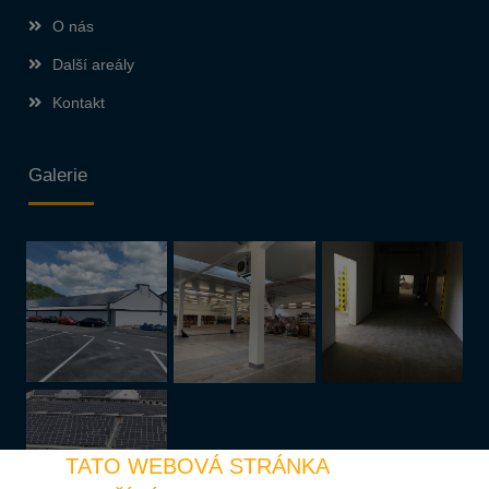
O nás
Další areály
Kontakt
Galerie
TATO WEBOVÁ STRÁNKA