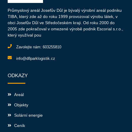
Průmyslový areál Josefův Důl je bývalý výrobní areál podniku
TIBA, který zde až do roku 1999 provozoval výrobu látek, v
obci Josefův Důl ve Středočeském kraji. Od roku 2000 do
2005 zde pokračoval v omezené výrobě podnik Escorial s.r.o.,
který využíval pou
Zavolejte nám:
603255810
info@d8parklogistik.cz
ODKAZY
Areál
Objekty
Solární energie
Ceník