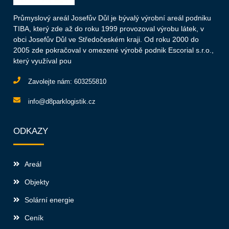
Průmyslový areál Josefův Důl je bývalý výrobní areál podniku
TIBA, který zde až do roku 1999 provozoval výrobu látek, v
obci Josefův Důl ve Středočeském kraji. Od roku 2000 do
2005 zde pokračoval v omezené výrobě podnik Escorial s.r.o.,
který využíval pou
Zavolejte nám:
603255810
info@d8parklogistik.cz
ODKAZY
Areál
Objekty
Solární energie
Ceník