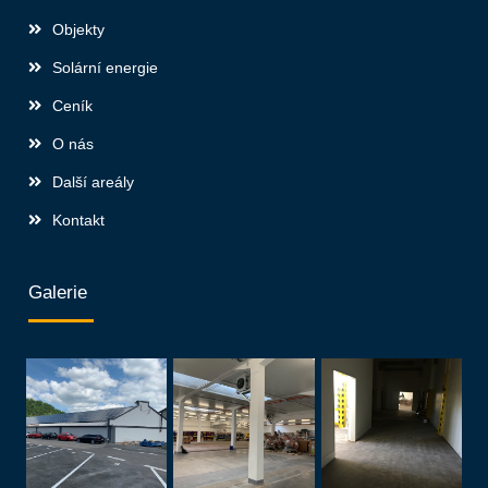
Objekty
Solární energie
Ceník
O nás
Další areály
Kontakt
Galerie