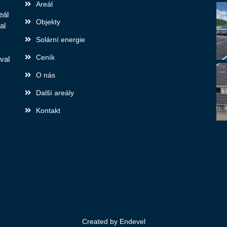
Areál
eál
Objekty
al
Solární energie
Ceník
val
O nás
Další areály
Kontakt
Created by
Endevel