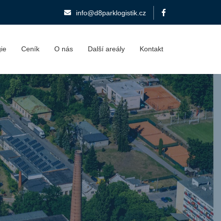
info@d8parklogistik.cz
gie
Ceník
O nás
Další areály
Kontakt