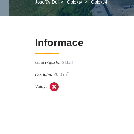
Josefův Důl
>
Objekty
>
Objekt 4
Informace
Účel objektu:
Sklad
2
Rozloha:
20,0 m
Volný: