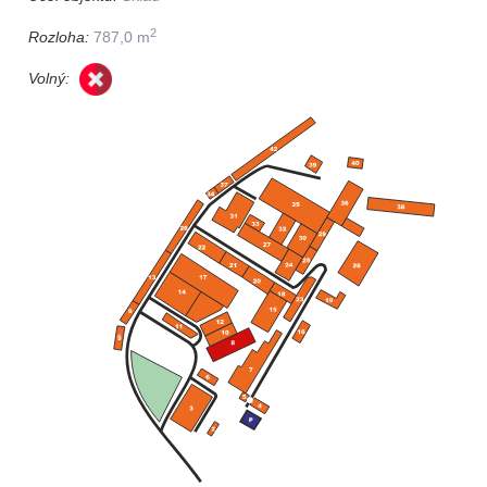
2
Rozloha:
787,0 m
Volný: