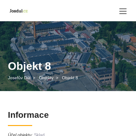
Objekt 8
Josefův Důl
>
Objekty
>
Objekt 8
Informace
Účel objektu:
Sklad